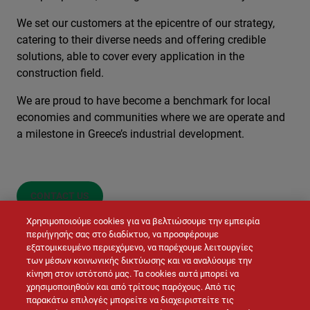
We set our customers at the epicentre of our strategy,
catering to their diverse needs and offering credible
solutions, able to cover every application in the
construction field.
We are proud to have become a benchmark for local
economies and communities where we are operate and
a milestone in Greece’s industrial development.
CONTACT US
Χρησιμοποιούμε cookies για να βελτιώσουμε την εμπειρία
περιήγησής σας στο διαδίκτυο, να προσφέρουμε
εξατομικευμένο περιεχόμενο, να παρέχουμε λειτουργίες
των μέσων κοινωνικής δικτύωσης και να αναλύουμε την
κίνηση στον ιστότοπό μας. Τα cookies αυτά μπορεί να
χρησιμοποιηθούν και από τρίτους παρόχους. Από τις
παρακάτω επιλογές μπορείτε να διαχειριστείτε τις