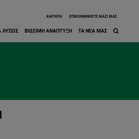
ίως περιεχόμενο
ΚΑΡΙΈΡΑ
EΠΙΚΟΙΝΩΝΉΣΤΕ ΜΑΖΊ ΜΑΣ
 ΛΎΣΕΙΣ
ΒΙΏΣΙΜΗ ΑΝΆΠΤΥΞΗ
ΤΑ ΝΈΑ ΜΑΣ
ή