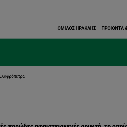
Παράκαμψη προς το κυρ
ΌΜΙΛΟΣ ΗΡΑΚΛΗΣ
ΠΡΟΪΌΝΤΑ &
Ελαφρόπετρα
νές πορώδες ηφαιστειογενές ορυκτό, το οποί