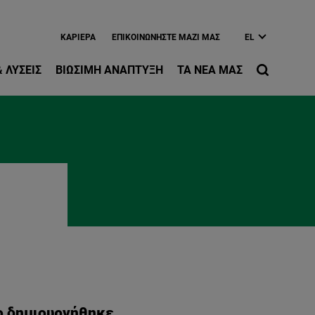
ίως περιεχόμενο
ΚΑΡΙΈΡΑ
EΠΙΚΟΙΝΩΝΉΣΤΕ ΜΑΖΊ ΜΑΣ
EL
 ΛΎΣΕΙΣ
ΒΙΏΣΙΜΗ ΑΝΆΠΤΥΞΗ
ΤΑ ΝΈΑ ΜΑΣ
ο δημιουργήθηκε