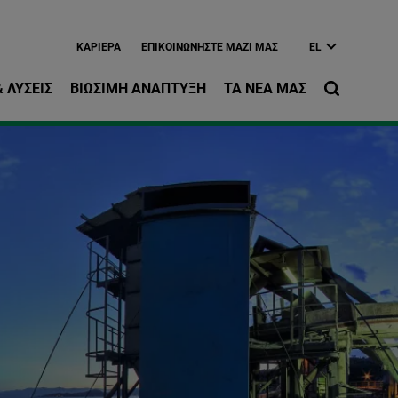
ίως περιεχόμενο
ΚΑΡΙΈΡΑ
EΠΙΚΟΙΝΩΝΉΣΤΕ ΜΑΖΊ ΜΑΣ
EL
 ΛΎΣΕΙΣ
ΒΙΏΣΙΜΗ ΑΝΆΠΤΥΞΗ
ΤΑ ΝΈΑ ΜΑΣ