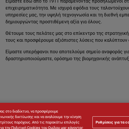
Είμαστε εδώ από το 1911 παραμένοντας προσηλωμένοι στη
επιχειρηματικότητα. Με ισχυρά εφόδια τους ταλαντούχου
υπηρεσίες μας, την υψηλή τεχνογνωσία και τη διεθνή εμπ
δημιουργώντας προστιθέμενη αξία για όλους.
Θέτουμε τους πελάτες μας στο επίκεντρο της στρατηγική
τους και προσφέρουμε αξιόπιστες λύσεις που καλύπτουν
Είμαστε υπερήφανοι που αποτελούμε σημείο αναφοράς για 
δραστηριοποιούμαστε, ορόσημο της βιομηχανικής ανάπτυξ
σας στο διαδίκτυο, να προσφέρουμε
νωνικής δικτύωσης και να αναλύουμε την κίνηση
ό τρίτους παρόχους. Από τις παρακάτω επιλογές
Ρυθμίσεις για τα c
Νομική σημείωση
Πολιτική Cookies
Πολιτική Προστασίας Π
για την Πολιτική Cookies του Ομίλου μας κάνοντας