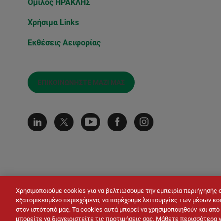
Όμιλος ΗΡΑΚΛΗΣ
Χρήσιμα Links
Εκθέσεις Αειφορίας
ΕΠΙΚΟΙΝΩΝΉΣΤΕ ΜΑΖΊ ΜΑΣ
Χρησιμοποιούμε cookies για να βελτιώσουμε την εμπειρία περιήγησής 
εξατομικευμένο περιεχόμενο, να παρέχουμε λειτουργίες των μέσων κοι
στον ιστότοπό μας. Τα cookies αυτά μπορεί να χρησιμοποιηθούν και απ
© LAFARGE 2026
Site map
Επικοινωνία
μπορείτε να διαχειριστείτε τις προτιμήσεις σας. Μάθετε περισσότερα 