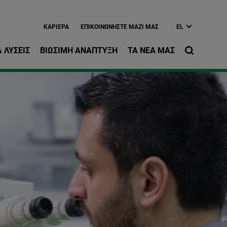
ίως περιεχόμενο
ΚΑΡΙΈΡΑ
EΠΙΚΟΙΝΩΝΉΣΤΕ ΜΑΖΊ ΜΑΣ
EL
 ΛΎΣΕΙΣ
ΒΙΏΣΙΜΗ ΑΝΆΠΤΥΞΗ
ΤΑ ΝΈΑ ΜΑΣ