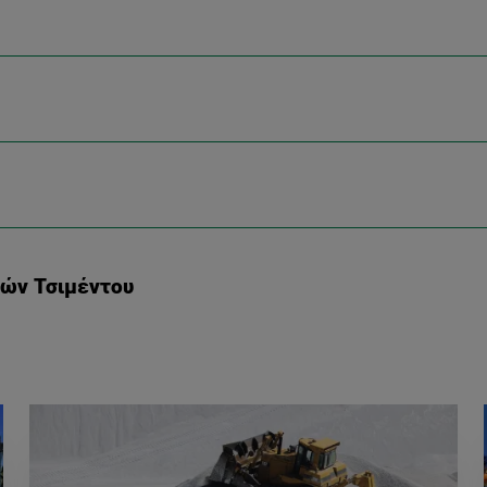
νών Τσιμέντου