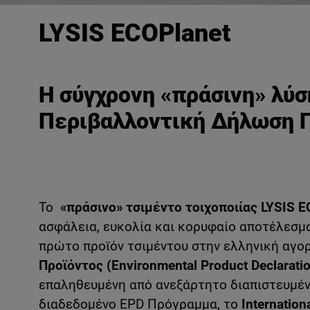
LYSIS ECOPlanet
Η σύγχρονη «πράσινη» λύσ
Περιβαλλοντική Δήλωση Π
Το
«πράσινο»
τσιμέντο τοιχοποιίας LYSIS
E
ασφάλεια, ευκολία και κορυφαίο αποτέλεσμ
πρώτο προϊόν τσιμέντου στην ελληνική αγο
Προϊόντος
(Environmental
Product
Declarati
επαληθευμένη από ανεξάρτητο διαπιστευμέν
διαδεδομένο EPD Πρόγραμμα, το
Internation