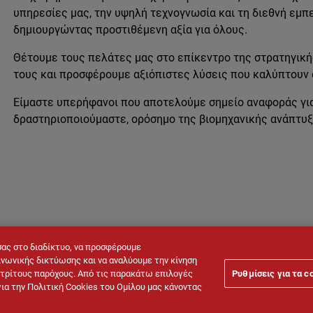
υπηρεσίες μας, την υψηλή τεχνογνωσία και τη διεθνή εμπ
δημιουργώντας προστιθέμενη αξία για όλους.
Θέτουμε τους πελάτες μας στο επίκεντρο της στρατηγική
τους και προσφέρουμε αξιόπιστες λύσεις που καλύπτουν
Είμαστε υπερήφανοι που αποτελούμε σημείο αναφοράς για 
δραστηριοποιούμαστε, ορόσημο της βιομηχανικής ανάπτυξ
σας στο διαδίκτυο, να προσφέρουμε
νωνικής δικτύωσης και να αναλύουμε την κίνηση
ό τρίτους παρόχους. Από τις παρακάτω επιλογές
Ρυθμίσεις για τα c
Νομική σημείωση
Πολιτική Cookies
Πολιτική Προστασίας Π
για την Πολιτική Cookies του Ομίλου μας κάνοντας
μένων CCTV