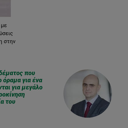
 με
ύσεις
η στην
δέματος που
 όραμα για ένα
νται για μεγάλο
ροκίνηση
ία του