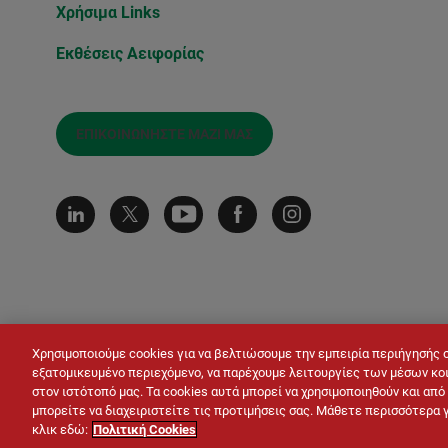
Χρήσιμα Links
Εκθέσεις Αειφορίας
ΕΠΙΚΟΙΝΩΝΉΣΤΕ ΜΑΖΊ ΜΑΣ
Χρησιμοποιούμε cookies για να βελτιώσουμε την εμπειρία περιήγησής 
εξατομικευμένο περιεχόμενο, να παρέχουμε λειτουργίες των μέσων κοι
στον ιστότοπό μας. Τα cookies αυτά μπορεί να χρησιμοποιηθούν και απ
© LAFARGE 2026
Site map
Επικοινωνία
μπορείτε να διαχειριστείτε τις προτιμήσεις σας. Μάθετε περισσότερα 
Πολιτική Προστασίας Δεδο
κλικ εδώ:
Πολιτική Cookies