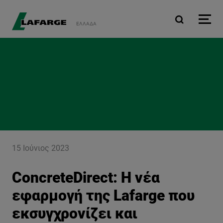
Παράκαμψη προς το κυρ
ΕΛΛΆΔΑ
15 Ιούνιος 2023
ConcreteDirect: H νέα
εφαρμογή της Lafarge που
εκσυγχρονίζει και