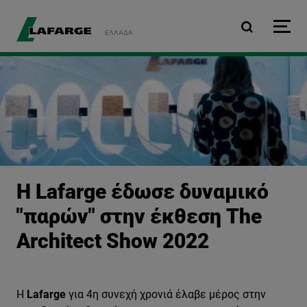
Παράκαμψη προς το κυρ
ΕΛΛΆΔΑ
Η Lafarge έδωσε δυναμικό
"παρών" στην έκθεση The
Architect Show 2022
Η
Lafarge
για 4η συνεχή χρονιά έλαβε μέρος στην