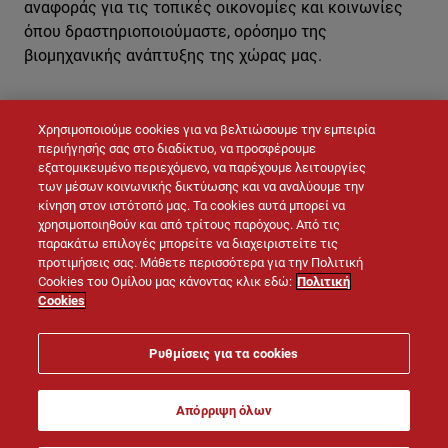
αναφοράς για τις τοπικές οικονομίες και κοινωνίες
όπου δραστηριοποιούμαστε, ορόσημο της
βιομηχανικής ανάπτυξης της χώρας μας.
Χρησιμοποιούμε cookies για να βελτιώσουμε την εμπειρία
ΕΠΙΚΟΙΝΩΝΉΣΤΕ ΜΑΖΊ ΜΑΣ
περιήγησής σας στο διαδίκτυο, να προσφέρουμε
εξατομικευμένο περιεχόμενο, να παρέχουμε λειτουργίες
των μέσων κοινωνικής δικτύωσης και να αναλύουμε την
κίνηση στον ιστότοπό μας. Τα cookies αυτά μπορεί να
χρησιμοποιηθούν και από τρίτους παρόχους. Από τις
παρακάτω επιλογές μπορείτε να διαχειριστείτε τις
προτιμήσεις σας. Μάθετε περισσότερα για την Πολιτική
Cookies του Ομίλου μας κάνοντας κλικ εδώ:
Πολιτική
Cookies
© LAFARGE 2026
Ρυθμίσεις για τα cookies
Site map
Επικοινωνία
Νομική σημείωση
Απόρριψη όλων
Πολιτική Cookies
Πολιτική Προστασίας Προσωπικών Δεδομένων