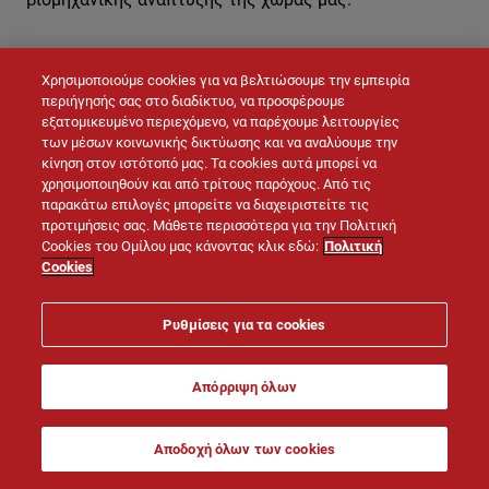
Χρησιμοποιούμε cookies για να βελτιώσουμε την εμπειρία
ΕΠΙΚΟΙΝΩΝΉΣΤΕ ΜΑΖΊ ΜΑΣ
περιήγησής σας στο διαδίκτυο, να προσφέρουμε
εξατομικευμένο περιεχόμενο, να παρέχουμε λειτουργίες
των μέσων κοινωνικής δικτύωσης και να αναλύουμε την
κίνηση στον ιστότοπό μας. Τα cookies αυτά μπορεί να
χρησιμοποιηθούν και από τρίτους παρόχους. Από τις
παρακάτω επιλογές μπορείτε να διαχειριστείτε τις
προτιμήσεις σας. Μάθετε περισσότερα για την Πολιτική
Cookies του Ομίλου μας κάνοντας κλικ εδώ:
Πολιτική
Cookies
© LAFARGE 2026
Ρυθμίσεις για τα cookies
Site map
Επικοινωνία
Νομική σημείωση
Απόρριψη όλων
Πολιτική Cookies
Πολιτική Προστασίας Προσωπικών Δεδομένων
Αποδοχή όλων των cookies
Πολιτική Προστασίας Δεδομένων CCTV