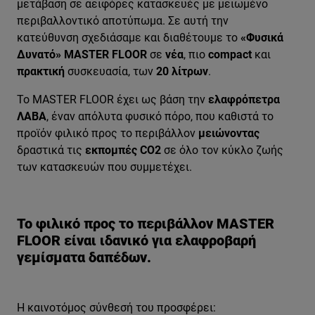
μετάβαση σε αειφόρες κατασκευές με μειωμένο
περιβαλλοντικό αποτύπωμα. Σε αυτή την
κατεύθυνση σχεδιάσαμε και διαθέτουμε το
«Φυσικά
Δυνατό»
MASTER FLOOR
σε
νέα
, πιο
compact
και
πρακτική
συσκευασία, των
20 λίτρων
.
Το MASTER FLOOR έχει ως βάση την
ελαφρόπετρα
ΛΑΒΑ
, έναν απόλυτα φυσικό πόρο, που καθιστά το
προϊόν φιλικό προς το περιβάλλον
μειώνοντας
δραστικά τις
εκπομπές CO2
σε όλο τον κύκλο ζωής
των κατασκευών που συμμετέχει.
Το φιλικό προς το περιβάλλον MASTER
FLOOR είναι ιδανικό για ελαφροβαρή
γεμίσματα δαπέδων.
Η καινοτόμος σύνθεσή του προσφέρει: