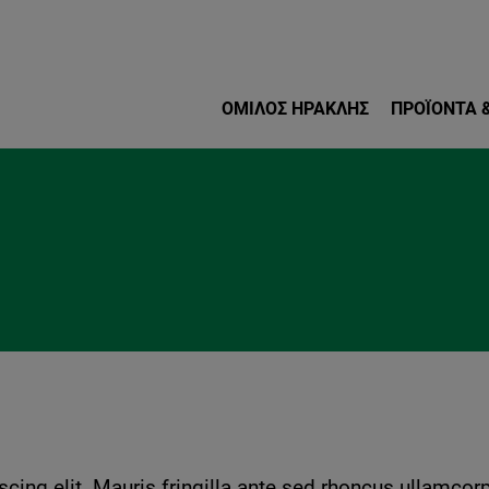
Παράκαμψη προς το κυρ
ΌΜΙΛΟΣ ΗΡΑΚΛΗΣ
ΠΡΟΪΌΝΤΑ &
cing elit. Mauris fringilla ante sed rhoncus ullamcor