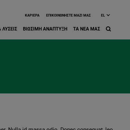
ίως περιεχόμενο
ΚΑΡΙΈΡΑ
EΠΙΚΟΙΝΩΝΉΣΤΕ ΜΑΖΊ ΜΑΣ
EL
 ΛΎΣΕΙΣ
ΒΙΏΣΙΜΗ ΑΝΆΠΤΥΞΗ
ΤΑ ΝΈΑ ΜΑΣ
per. Nulla id massa odio. Donec consequat, leo