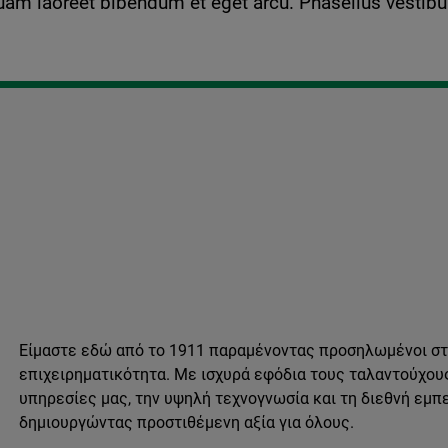
uam laoreet bibendum et eget arcu. Phasellus vestibul
Είμαστε εδώ από το 1911 παραμένοντας προσηλωμένοι στη
επιχειρηματικότητα. Με ισχυρά εφόδια τους ταλαντούχου
υπηρεσίες μας, την υψηλή τεχνογνωσία και τη διεθνή εμπ
δημιουργώντας προστιθέμενη αξία για όλους.