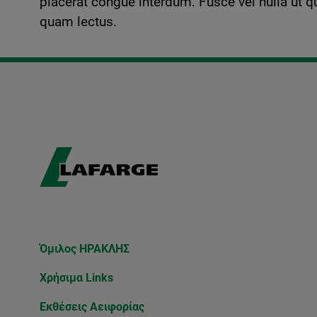
placerat congue interdum. Fusce vel nulla ut q
quam lectus.
Όμιλος ΗΡΑΚΛΗΣ
Χρήσιμα Links
Εκθέσεις Αειφορίας