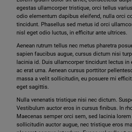
egestas ullamcorper tristique, orci tellus var
odio elementum dapibus eleifend, nulla orci co
tincidunt. Phasellus sed metus id orci ullamco
nisl eget odio luctus, in efficitur ante ultrices.
Aenean rutrum tellus nec metus pharetra posuere
sapien faucibus augue, cursus dictum nisi turpis
lacinia id. Duis ullamcorper tincidunt lectus i
ac erat urna. Aenean cursus porttitor pellentes
massa a velit sollicitudin, eu posuere mi effici
eget sagittis.
Nulla venenatis tristique nisi nec dictum. Su
Vestibulum auctor eros in cursus finibus. In r
Maecenas semper orci sem, sed lacinia lorem e
sollicitudin auctor augue, nec tristique eros 