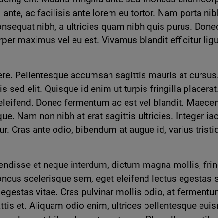
ius ante, ac facilisis ante lorem eu tortor. Nam porta
nsequat nibh, a ultricies quam nibh quis purus. Donec
rper maximus vel eu est. Vivamus blandit efficitur li
. Pellentesque accumsan sagittis mauris at cursus. In
 sed elit. Quisque id enim ut turpis fringilla placerat.
n eleifend. Donec fermentum ac est vel blandit. Maece
que. Nam non nibh at erat sagittis ultricies. Integer i
tur. Cras ante odio, bibendum at augue id, varius tristi
spendisse et neque interdum, dictum magna mollis, fr
honcus scelerisque sem, eget eleifend lectus egestas s
gestas vitae. Cras pulvinar mollis odio, at fermentu
mattis et. Aliquam odio enim, ultrices pellentesque eu