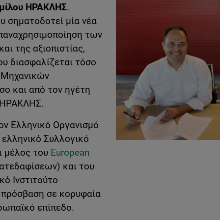
Ομίλου ΗΡΑΚΛΗΣ
.
ου σηματοδοτεί μία νέα
επαναχρησιμοποίηση των
αι της αξιοπιστίας,
ου διασφαλίζεται τόσο
 Μηχανικών
ο και από τον ηγέτη
ο ΗΡΑΚΛΗΣ.
ον Ελληνικό Οργανισμό
 ελληνικό Συλλογικό
ι μέλος του
European
ατεδαφίσεων) και του
ό Ινστιτούτο
 πρόσβαση σε κορυφαία
ρωπαϊκό επίπεδο.