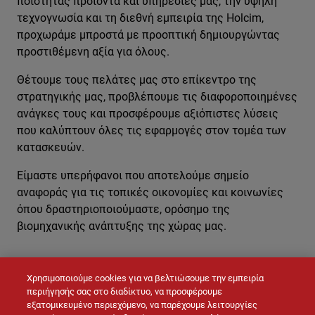
ποιότητας προϊόντα και υπηρεσίες μας, την υψηλή
τεχνογνωσία και τη διεθνή εμπειρία της Holcim,
προχωράμε μπροστά με προοπτική δημιουργώντας
προστιθέμενη αξία για όλους.
Θέτουμε τους πελάτες μας στο επίκεντρο της
στρατηγικής μας, προβλέπουμε τις διαφοροποιημένες
ανάγκες τους και προσφέρουμε αξιόπιστες λύσεις
που καλύπτουν όλες τις εφαρμογές στον τομέα των
κατασκευών.
Είμαστε υπερήφανοι που αποτελούμε σημείο
αναφοράς για τις τοπικές οικονομίες και κοινωνίες
όπου δραστηριοποιούμαστε, ορόσημο της
βιομηχανικής ανάπτυξης της χώρας μας.
Χρησιμοποιούμε cookies για να βελτιώσουμε την εμπειρία
ΕΠΙΚΟΙΝΩΝΉΣΤΕ ΜΑΖΊ ΜΑΣ
περιήγησής σας στο διαδίκτυο, να προσφέρουμε
εξατομικευμένο περιεχόμενο, να παρέχουμε λειτουργίες