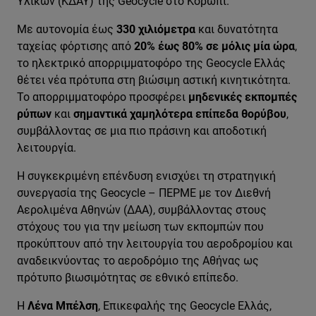
Υλικών (ΚΔΑΥ) της Geocycle στο Κορωπί.
Με αυτονομία έως
330 χιλιόμετρα
και δυνατότητα
ταχείας φόρτισης από
20% έως 80% σε μόλις μία ώρα
,
το ηλεκτρικό απορριμματοφόρο της
Geocycle
Ελλάς
θέτει νέα πρότυπα στη βιώσιμη αστική κινητικότητα.
Το απορριμματοφόρο προσφέρει
μηδενικές εκπομπές
ρύπων
και
σημαντικά χαμηλότερα επίπεδα θορύβου
,
συμβάλλοντας σε μια πιο πράσινη και αποδοτική
λειτουργία.
Η συγκεκριμένη επένδυση ενισχύει τη στρατηγική
συνεργασία της Geocycle – ΠΕΡΜΕ με τον Διεθνή
Αερολιμένα Αθηνών (ΔΑΑ), συμβάλλοντας στους
στόχους του για την μείωση των εκπομπών που
προκύπτουν από την λειτουργία του αεροδρομίου και
αναδεικνύοντας το αεροδρόμιο της Αθήνας ως
πρότυπο βιωσιμότητας σε εθνικό επίπεδο.
Η
Λένα Μπέλση
, Επικεφαλής της Geocycle Ελλάς,