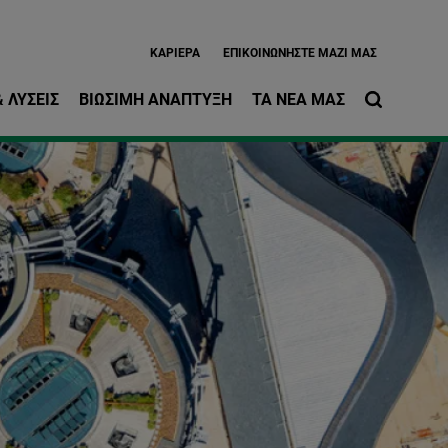
ίως περιεχόμενο
ΚΑΡΙΈΡΑ
EΠΙΚΟΙΝΩΝΉΣΤΕ ΜΑΖΊ ΜΑΣ
 ΛΎΣΕΙΣ
ΒΙΏΣΙΜΗ ΑΝΆΠΤΥΞΗ
ΤΑ ΝΈΑ ΜΑΣ