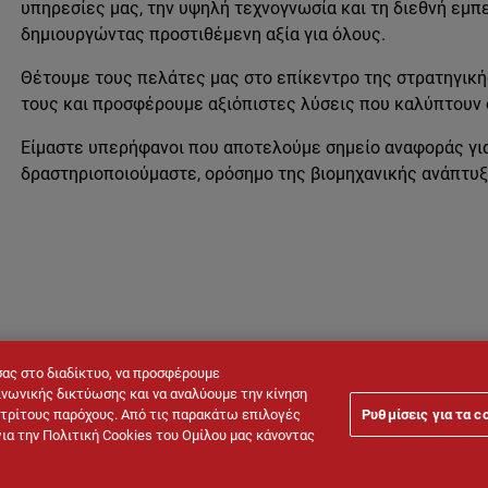
υπηρεσίες μας, την υψηλή τεχνογνωσία και τη διεθνή εμπ
δημιουργώντας προστιθέμενη αξία για όλους.
Θέτουμε τους πελάτες μας στο επίκεντρο της στρατηγική
τους και προσφέρουμε αξιόπιστες λύσεις που καλύπτουν
Είμαστε υπερήφανοι που αποτελούμε σημείο αναφοράς για 
δραστηριοποιούμαστε, ορόσημο της βιομηχανικής ανάπτυξ
σας στο διαδίκτυο, να προσφέρουμε
νωνικής δικτύωσης και να αναλύουμε την κίνηση
ό τρίτους παρόχους. Από τις παρακάτω επιλογές
Ρυθμίσεις για τα c
Νομική σημείωση
Πολιτική Cookies
Πολιτική Προστασίας Π
για την Πολιτική Cookies του Ομίλου μας κάνοντας
μένων CCTV