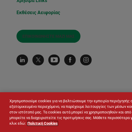
Χρήσιμα Links
Εκθέσεις Αειφορίας
ΕΠΙΚΟΙΝΩΝΉΣΤΕ ΜΑΖΊ ΜΑΣ
Χρησιμοποιούμε cookies για να βελτιώσουμε την εμπειρία περιήγησής 
εξατομικευμένο περιεχόμενο, να παρέχουμε λειτουργίες των μέσων κοι
στον ιστότοπό μας. Τα cookies αυτά μπορεί να χρησιμοποιηθούν και απ
© LAFARGE 2026
Site map
Επικοινωνία
μπορείτε να διαχειριστείτε τις προτιμήσεις σας. Μάθετε περισσότερα 
Πολιτική Προστασίας Δεδο
κλικ εδώ:
Πολιτική Cookies