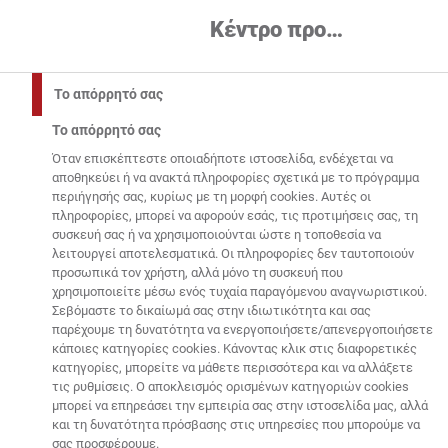
Παράκαμψη προς το κυρ
Κέντρο προτιμήσεων απορρήτου
ΕΛΛΆΔΑ
Το απόρρητό σας
Το απόρρητό σας
Όταν επισκέπτεστε οποιαδήποτε ιστοσελίδα, ενδέχεται να
αποθηκεύει ή να ανακτά πληροφορίες σχετικά με το πρόγραμμα
περιήγησής σας, κυρίως με τη μορφή cookies. Αυτές οι
πληροφορίες, μπορεί να αφορούν εσάς, τις προτιμήσεις σας, τη
συσκευή σας ή να χρησιμοποιούνται ώστε η τοποθεσία να
λειτουργεί αποτελεσματικά. Οι πληροφορίες δεν ταυτοποιούν
προσωπικά τον χρήστη, αλλά μόνο τη συσκευή που
χρησιμοποιείτε μέσω ενός τυχαία παραγόμενου αναγνωριστικού.
Home
Τα Νέα μας
Δελτία Τύπου
Ο Όμιλος
Σεβόμαστε το δικαίωμά σας στην ιδιωτικότητα και σας
ΗΡΑΚΛΗΣ εγκαινίασε τον κύκλο DIY workshops μαζί με
παρέχουμε τη δυνατότητα να ενεργοποιήσετε/απενεργοποιήσετε
κάποιες κατηγορίες cookies. Κάνοντας κλικ στις διαφορετικές
τον αρχιτέκτονα Γιώργη Λαμπαθάκη
κατηγορίες, μπορείτε να μάθετε περισσότερα και να αλλάξετε
τις ρυθμίσεις. Ο αποκλεισμός ορισμένων κατηγοριών cookies
μπορεί να επηρεάσει την εμπειρία σας στην ιστοσελίδα μας, αλλά
Ο Όμιλος ΗΡΑΚΛΗΣ
και τη δυνατότητα πρόσβασης στις υπηρεσίες που μπορούμε να
σας προσφέρουμε.