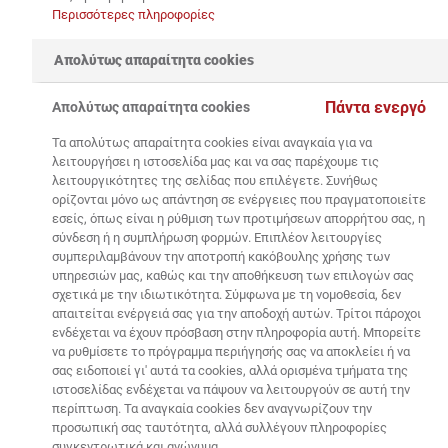
εγκαινίασε τον κύκλο DIY
Περισσότερες πληροφορίες
workshops μαζί με τον
Απολύτως απαραίτητα cookies
αρχιτέκτονα Γιώργη
Λαμπαθάκη
Πάντα ενεργό
Απολύτως απαραίτητα cookies
Τα απολύτως απαραίτητα cookies είναι αναγκαία για να
λειτουργήσει η ιστοσελίδα μας και να σας παρέχουμε τις
λειτουργικότητες της σελίδας που επιλέγετε. Συνήθως
ορίζονται μόνο ως απάντηση σε ενέργειες που πραγματοποιείτε
εσείς, όπως είναι η ρύθμιση των προτιμήσεων απορρήτου σας, η
Με επιτυχία ολοκληρώθηκε το πρώτο DIY workshop
σύνδεση ή η συμπλήρωση φορμών. Επιπλέον λειτουργίες
του
Ομίλου ΗΡΑΚΛΗΣ
συγκεντρώνοντας το
συμπεριλαμβάνουν την αποτροπή κακόβουλης χρήσης των
ενδιαφέρον και τη συμμετοχή των «Do It Yourselfers».
υπηρεσιών μας, καθώς και την αποθήκευση των επιλογών σας
Η εταιρία, μέσω της διαδραστικής ψηφιακής
σχετικά με την ιδιωτικότητα. Σύμφωνα με τη νομοθεσία, δεν
απαιτείται ενέργειά σας για την αποδοχή αυτών. Τρίτοι πάροχοι
πλατφόρμας
«Χτίζουμε Μαζί»
και με την καθοδήγηση
ενδέχεται να έχουν πρόσβαση στην πληροφορία αυτή. Μπορείτε
του καταξιωμένου αρχιτέκτονα
Γιώργη Λαμπαθάκη
,
να ρυθμίσετε το πρόγραμμα περιήγησής σας να αποκλείει ή να
εγκαινίασε τον κύκλο DIY workshops, το Σάββατο 16
σας ειδοποιεί γι' αυτά τα cookies, αλλά ορισμένα τμήματα της
Ιουνίου στο Leroy Merlin στο Μαρούσι.
ιστοσελίδας ενδέχεται να πάψουν να λειτουργούν σε αυτή την
περίπτωση. Τα αναγκαία cookies δεν αναγνωρίζουν την
προσωπική σας ταυτότητα, αλλά συλλέγουν πληροφορίες
συγκεντρωτικά και ανώνυμα.