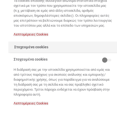
Τα cookies επίδοσης συλλέγουν ανώνυμα στατιστικά στοιχεία
δίνοντας νέα διάσταση σε κατασκευές από τσιμέντο,
σχετικά με τον τρόπο που χρησιμοποιείτε την ιστοσελίδα μας
όπου κυριαρχεί η αισθητική και το design. Στο πρώτο
(π.χ. μετάβαση σε εμάς από άλλη ιστοσελίδα, αριθμός
DIY workshop της εταιρίας οι συμμετέχοντες είχαν
επισκέψεων, δημοφιλέστερες σελίδες). Οι πληροφορίες αυτές
μας επιτρέπουν να βελτιώνουμε διαρκώς τον τρόπο λειτουργίας
την ευκαιρία να εξερευνήσουν τον κόσμο του
του ιστοτόπου μας αλλά και το επίπεδο των υπηρεσιών μας.
τσιμέντου, να συζητήσουν έξυπνες λύσεις για DIY
κατασκευές, να εμπνευστούν από πρωτότυπες ιδέες
Λεπτομέρειες Cookies‎
και να δουν από κοντά τη διαδικασία κατασκευής του
μοντέρνου φωτιστικού από τσιμέντο. Παράλληλα, ο
Στοχευμένα cookies
Γιώργης Λαμπαθάκης ανανέωσε το ραντεβού για το
επόμενο DIY workshop του Ομίλου ΗΡΑΚΛΗΣ που θα
Στοχευμένα cookies
ανακοινωθεί στο
www.xtizoumemazi.gr
.
Η διάδρασή σας με την ιστοσελίδα χρησιμοποιείται από εμάς και
από τρίτους παρόχους για σκοπούς ανάλυσης και εμπορικής/
Αξίζει να σημειωθεί ότι στην ψηφιακή πλατφόρμα
διαφημιστικής χρήσης, όπως για παράδειγμα για να αναλύσουμε
www.xtizoumemazi.gr
μπορεί κανείς να βρει ιδέες για
τη διάδρασή σας με τη σελίδα και να σας προβληθεί σχετικό
μοναδικές DIY κατασκευές από τσιμέντο με πρακτική
περιεχόμενο. Τρίτοι πάροχοι ενδέχεται να έχουν πρόσβαση στην
εφαρμογή στην καθημερινότητα όλων, καθώς και
πληροφορία αυτή.
εύκολες, γρήγορες και πρακτικές λύσεις για την
Λεπτομέρειες Cookies‎
κατοικία του. Ταυτόχρονα, εδώ ο Όμιλος ΗΡΑΚΛΗΣ
μοιράζεται τα πάντα για το τσιμέντο και τις