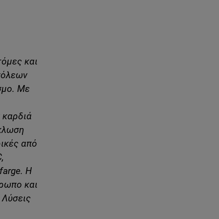
τόμες και
πόλεων
σμο. Με
ν καρδιά
ύκλωση
ρικές από
,
farge. Η
θρωπο και
 Λύσεις