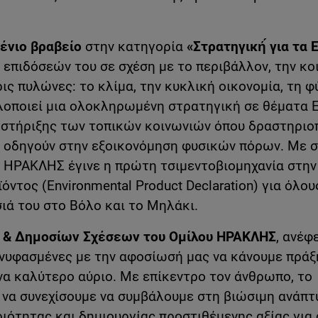
ένιο βραβείο
στην κατηγορία
«Στρατηγική́ για τα 
επιδόσεών του σε σχέση με το περιβάλλον, την κο
ις πυλώνες: το κλίμα, την κυκλική οικονομία, τη φ
λοποιεί μια ολοκληρωμένη στρατηγική σε θέματα 
 στήριξης των τοπικών κοινωνιών όπου δραστηριοπ
ου οδηγούν στην εξοικονόμηση φυσικών πόρων. Με 
 ΗΡΑΚΛΗΣ έγινε η πρώτη τσιμεντοβιομηχανία στη
τος (Environmental Product Declaration) για όλου
ιά του στο Βόλο και το Μηλάκι.
ς & Δημοσίων Σχέσεων του Ομίλου ΗΡΑΚΛΗΣ
, ανέφ
συνυφασμένες με την αφοσίωσή μας να κάνουμε πράξ
ένα καλύτερο αύριο. Με επίκεντρο τον άνθρωπο, το
 να συνεχίσουμε να συμβάλουμε στη βιώσιμη ανάπτ
ιότητας και δημιουργίας προστιθέμενης αξίας για