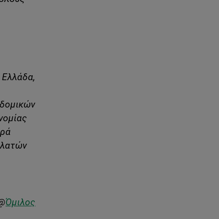
 Ελλάδα,
 δομικών
νομίας
ορά
ελατών
@
Όμιλος