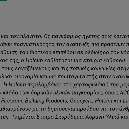
 και τον πλανήτη. Ως παγκόσμιος ηγέτης στις καινο
 κάνει πραγματικότητα την ανάπτυξη πιο πράσινων 
βάθμιση του βιοτικού επιπέδου σε ολόκληρο τον κό
ής της, η Holcim καθίσταται μια εταιρία καθαρού
 τους εργαζόμενους και τις τοπικές κοινωνίες στη
κυκλική οικονομία και ως πρωταγωνιστής στην ανακ
α. Η Holcim περιλαμβάνει στο χαρτοφυλάκιό της με
ον κλάδο των δομικών υλικών παγκοσμίως, όπως ACC
 Firestone Building Products, Geocycle, Holcim και La
αθιασμένους με τη δημιουργία προόδου για τον άν
τες: Τσιμέντο, Έτοιμο Σκυρόδεμα, Αδρανή Υλικά και