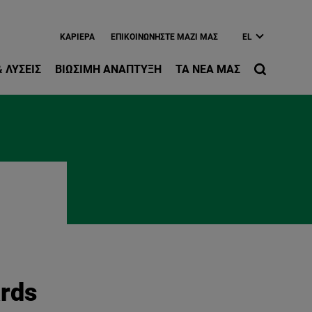
ίως περιεχόμενο
ΚΑΡΙΈΡΑ
EΠΙΚΟΙΝΩΝΉΣΤΕ ΜΑΖΊ ΜΑΣ
EL
 ΛΎΣΕΙΣ
ΒΙΏΣΙΜΗ ΑΝΆΠΤΥΞΗ
ΤΑ ΝΈΑ ΜΑΣ
rds