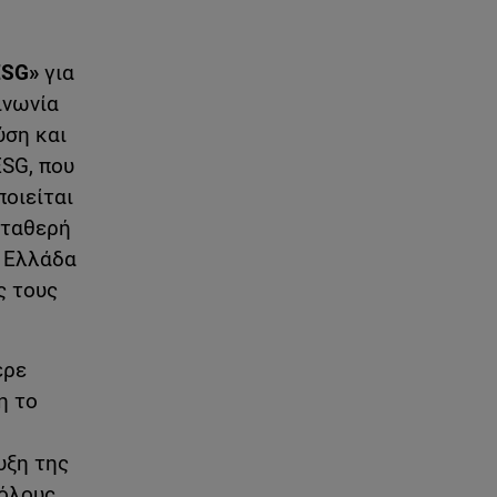
ESG»
για
ινωνία
ύση και
ESG, που
οιείται
σταθερή
ν Ελλάδα
ς τους
ερε
η το
υξη της
 όλους