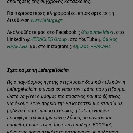
απαιτήσεις της σύγχρονης κατασκευής.
Για περισσότερες πληροφορίες, επισκεφτείτε τη
διεύθυνση
www.lafarge.gr
Ακολουθήστε μας στο Facebook @
Xtizoume Mazi
, στο
LinkedIn @
HERACLES Group
,
στο YouTube @
Όμιλος
ΗΡΑΚΛΗΣ
και στο Instagram @
Όμιλος ΗΡΑΚΛΗΣ
Σχετικά με τη LafargeHolcim
Ως ο παγκόσμιος ηγέτης στις λύσεις δομικών υλικών, η
LafargeHolcim επινοεί εκ νέου τον τρόπο που χτίζουμε,
ώστε να γίνει ο κόσμος πιο πράσινος και πιο έξυπνος
για όλους. Στην πορε
ία της να καταστεί μια εταιρία με
μηδενικό αποτύπωμα άνθρακα, η LafargeHolcim
προσφέρει ολοκληρωμένες λύσεις σε παγκόσμιο
επίπεδο, όπως το «πράσινο» σκυρόδεμα ECOPact,
κάνοντας πραγματικότητα κατασκευές με ουδέτερο