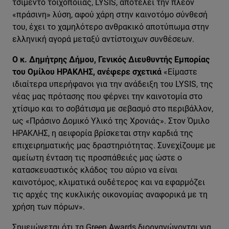
τσιμέντο τοιχοποιίας, LYSIS, αποτελεί την πλέον
«πράσινη» λύση, αφού χάρη στην καινοτόμο σύνθεσή
του, έχει το χαμηλότερο ανθρακικό αποτύπωμα στην
ελληνική αγορά μεταξύ αντίστοιχων συνθέσεων.
Ο
κ. Δημήτρης Δήμου, Γενικός Διευθυντής Εμπορίας
του Ομίλου ΗΡΑΚΛΗΣ, ανέφερε σχετικά
«Είμαστε
ιδιαίτερα υπερήφανοι για την ανάδειξη του LYSIS, της
νέας μας πρότασης που φέρνει την καινοτομία στο
χτίσιμο και το σοβάτισμα με σεβασμό στο περιβάλλον,
ως «Πράσινο Δομικό Υλικό της Χρονιάς». Στον Όμιλο
ΗΡΑΚΛΗΣ, η αειφορία βρίσκεται στην καρδιά της
επιχειρηματικής μας δραστηριότητας. Συνεχίζουμε με
αμείωτη ένταση τις προσπάθειές μας ώστε ο
κατασκευαστικός κλάδος του αύριο να είναι
καινοτόμος, κλιματικά ουδέτερος και να εφαρμόζει
τις αρχές της κυκλικής οικονομίας αναφορικά με τη
χρήση των πόρων».
Σημειώνεται ότι τα Green Awards διοργανώνονται για