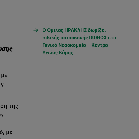
Ο Όμιλος ΗΡΑΚΛΗΣ δωρίζει
ειδικής κατασκευής ISOBOX στο
Γενικό Νοσοκομείο – Κέντρο
ωσης
Υγείας Κύμης
 με
ής
υση της
ών
ό, με