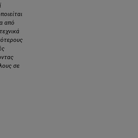
ί
ποιείται
α από
τεχνικά
σότερους
ές
οντας
ήλους σε