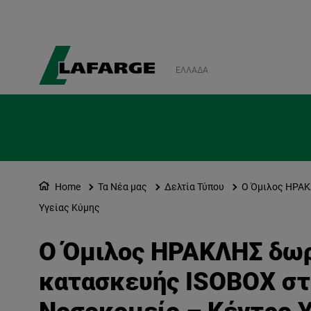
ΕΛΛΆΔΑ
Home
Τα Νέα μας
Δελτία Τύπου
Ο Όμιλος ΗΡΑΚ
Υγείας Κύμης
Ο Όμιλος ΗΡΑΚΛΗΣ δωρί
κατασκευής ISOBOX στ