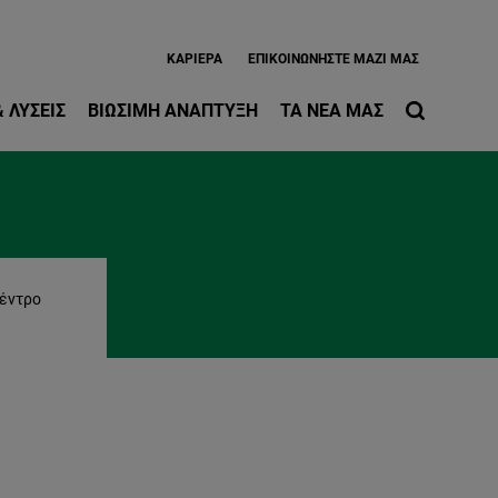
ίως περιεχόμενο
ΚΑΡΙΈΡΑ
EΠΙΚΟΙΝΩΝΉΣΤΕ ΜΑΖΊ ΜΑΣ
 ΛΎΣΕΙΣ
ΒΙΏΣΙΜΗ ΑΝΆΠΤΥΞΗ
ΤΑ ΝΈΑ ΜΑΣ
Κέντρο