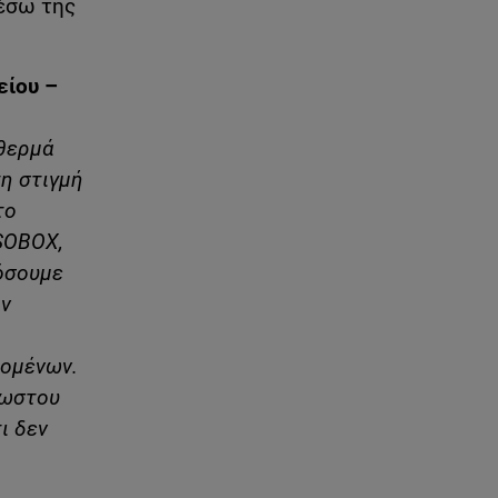
μέσω της
είου –
θερμά
η στιγμή
το
SOBOX
,
όσουμε
ην
ζομένων.
νωστου
ι δεν