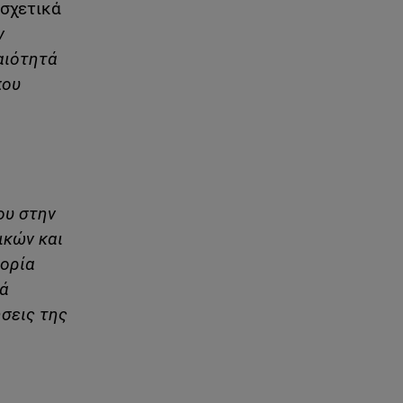
 σχετικά
ν
αιότητά
που
ου στην
ικών και
πορία
ρά
ήσεις της