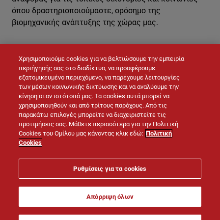
όπου δραστηριοποιούμαστε, ορόσημο της
βιομηχανικής ανάπτυξης της χώρας μας.
Χρησιμοποιούμε cookies για να βελτιώσουμε την εμπειρία
ΕΠΙΚΟΙΝΩΝΉΣΤΕ ΜΑΖΊ ΜΑΣ
περιήγησής σας στο διαδίκτυο, να προσφέρουμε
εξατομικευμένο περιεχόμενο, να παρέχουμε λειτουργίες
των μέσων κοινωνικής δικτύωσης και να αναλύουμε την
κίνηση στον ιστότοπό μας. Τα cookies αυτά μπορεί να
χρησιμοποιηθούν και από τρίτους παρόχους. Από τις
παρακάτω επιλογές μπορείτε να διαχειριστείτε τις
προτιμήσεις σας. Μάθετε περισσότερα για την Πολιτική
Cookies του Ομίλου μας κάνοντας κλικ εδώ:
Πολιτική
Cookies
© LAFARGE 2026
Ρυθμίσεις για τα cookies
Site map
Επικοινωνία
Νομική σημείωση
Απόρριψη όλων
Πολιτική Cookies
Πολιτική Προστασίας Προσωπικών Δεδομένων