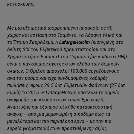
κατασκευής.
Με μια εξαιρετικά ισορροπημένη παρουσία σε 90
χώρες και εστίαση στο Τσιμέντο, τα Αδρανή Υλικά και
το Έτοιμο Σκυρόδεμα, η
LafargeHolcim
(εισηγμένη στο
δείκτη SIX του Ελβετικού Χρηματιστηρίου και στο
Χρηματιστήριο Euronext του Παρισιού [με κωδικό LHN])
είναι ο παγκόσμιος ηγέτης στον κλάδο των δομικών
υλικών. Ο Όμιλος απασχολεί 100.000 εργαζόμενους
ανά τον κόσμο και είχε συνδυασμένες καθαρές
πωλήσεις ύψους 29.5 δισ. Ελβετικών Φράγκων (27 δισ.
Ευρώ) το 2015. Η LafargeHolcim αποτελεί το σημείο
αναφοράς του κλάδου στον τομέα Έρευνας &
Ανάπτυξης και εξυπηρετεί κάθε κατασκευαστική
ανάγκη – από μια μεμονωμένη οικοδομή έως τα
μεγαλύτερα και πιο περίπλοκα έργα – με την πιο
ευρεία γκάμα προϊόντων προστιθέμενης αξίας,