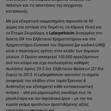
πελατών και τις απαιτήσεις της σύγχρονης
κατασκευής.
Με μια εξαιρετικά ισορροπημένη παρουσία σε 90
χώρες και εστίαση στο Τσιμέντο, τα Αδρανή Υλικά και
το Έτοιμο Σκυρόδεμα, η
LafargeHolcim
(εισηγμένη στο
δείκτη SIX του Ελβετικού Χρηματιστηρίου και στο
Χρηματιστήριο Euronext του Παρισιού [με κωδικό LHN])
είναι ο παγκόσμιος ηγέτης στον κλάδο των δομικών
υλικών. Ο Όμιλος απασχολεί 100.000 εργαζόμενους
ανά τον κόσμο και είχε συνδυασμένες καθαρές
πωλήσεις ύψους 29.5 δισ. Ελβετικών Φράγκων (27 δισ.
Ευρώ) το 2015. Η LafargeHolcim αποτελεί το σημείο
αναφοράς του κλάδου στον τομέα Έρευνας &
Ανάπτυξης και εξυπηρετεί κάθε κατασκευαστική
ανάγκη – από μια μεμονωμένη οικοδομή έως τα
μεγαλύτερα και πιο περίπλοκα έργα – με την πιο
ευρεία γκάμα προϊόντων προστιθέμενης αξίας,
καινοτόμων υπηρεσιών και