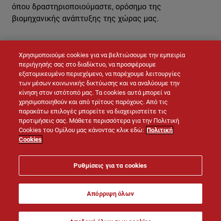
όπου δραστηριοποιούμαστε, ορόσημο της
βιομηχανικής ανάπτυξης της χώρας μας.
Χρησιμοποιούμε cookies για να βελτιώσουμε την εμπειρία
ΕΠΙΚΟΙΝΩΝΉΣΤΕ ΜΑΖΊ ΜΑΣ
περιήγησής σας στο διαδίκτυο, να προσφέρουμε
εξατομικευμένο περιεχόμενο, να παρέχουμε λειτουργίες
των μέσων κοινωνικής δικτύωσης και να αναλύουμε την
κίνηση στον ιστότοπό μας. Τα cookies αυτά μπορεί να
χρησιμοποιηθούν και από τρίτους παρόχους. Από τις
παρακάτω επιλογές μπορείτε να διαχειριστείτε τις
προτιμήσεις σας. Μάθετε περισσότερα για την Πολιτική
Cookies του Ομίλου μας κάνοντας κλικ εδώ:
Πολιτική
Cookies
© LAFARGE 2026
Ρυθμίσεις για τα cookies
Site map
Επικοινωνία
Νομική σημείωση
Απόρριψη όλων
Πολιτική Cookies
Πολιτική Προστασίας Προσωπικών Δεδομένων