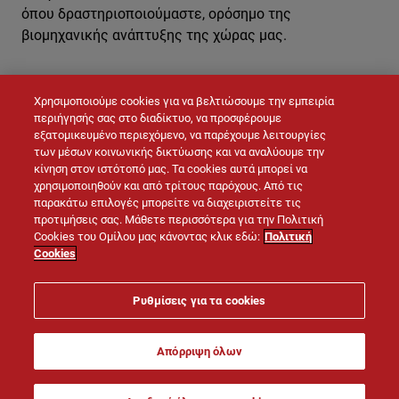
όπου δραστηριοποιούμαστε, ορόσημο της
βιομηχανικής ανάπτυξης της χώρας μας.
Χρησιμοποιούμε cookies για να βελτιώσουμε την εμπειρία
ΕΠΙΚΟΙΝΩΝΉΣΤΕ ΜΑΖΊ ΜΑΣ
περιήγησής σας στο διαδίκτυο, να προσφέρουμε
εξατομικευμένο περιεχόμενο, να παρέχουμε λειτουργίες
των μέσων κοινωνικής δικτύωσης και να αναλύουμε την
κίνηση στον ιστότοπό μας. Τα cookies αυτά μπορεί να
χρησιμοποιηθούν και από τρίτους παρόχους. Από τις
παρακάτω επιλογές μπορείτε να διαχειριστείτε τις
προτιμήσεις σας. Μάθετε περισσότερα για την Πολιτική
Cookies του Ομίλου μας κάνοντας κλικ εδώ:
Πολιτική
Cookies
© LAFARGE 2026
Ρυθμίσεις για τα cookies
Site map
Επικοινωνία
Νομική σημείωση
Απόρριψη όλων
Πολιτική Cookies
Πολιτική Προστασίας Προσωπικών Δεδομένων