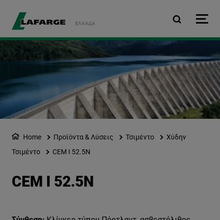
Παράκαμψη προς το κυρ
ΕΛΛΆΔΑ
Home
Προϊόντα & Λύσεις
Τσιμέντο
Χύδην
Τσιμέντο
CEM Ι 52.5Ν
CEM Ι 52.5Ν
Σύνθεση:
Κλίνκερ τύπου Πόρτλαντ, ασβεστόλιθος,