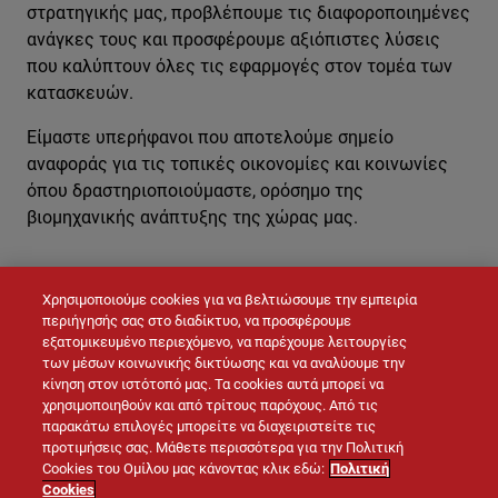
στρατηγικής μας, προβλέπουμε τις διαφοροποιημένες
ανάγκες τους και προσφέρουμε αξιόπιστες λύσεις
που καλύπτουν όλες τις εφαρμογές στον τομέα των
κατασκευών.
Είμαστε υπερήφανοι που αποτελούμε σημείο
αναφοράς για τις τοπικές οικονομίες και κοινωνίες
όπου δραστηριοποιούμαστε, ορόσημο της
βιομηχανικής ανάπτυξης της χώρας μας.
Χρησιμοποιούμε cookies για να βελτιώσουμε την εμπειρία
ΕΠΙΚΟΙΝΩΝΉΣΤΕ ΜΑΖΊ ΜΑΣ
περιήγησής σας στο διαδίκτυο, να προσφέρουμε
εξατομικευμένο περιεχόμενο, να παρέχουμε λειτουργίες
των μέσων κοινωνικής δικτύωσης και να αναλύουμε την
κίνηση στον ιστότοπό μας. Τα cookies αυτά μπορεί να
χρησιμοποιηθούν και από τρίτους παρόχους. Από τις
παρακάτω επιλογές μπορείτε να διαχειριστείτε τις
προτιμήσεις σας. Μάθετε περισσότερα για την Πολιτική
Cookies του Ομίλου μας κάνοντας κλικ εδώ:
Πολιτική
Cookies