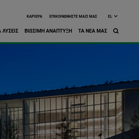
ίως περιεχόμενο
ΚΑΡΙΈΡΑ
EΠΙΚΟΙΝΩΝΉΣΤΕ ΜΑΖΊ ΜΑΣ
EL
 ΛΎΣΕΙΣ
ΒΙΏΣΙΜΗ ΑΝΆΠΤΥΞΗ
ΤΑ ΝΈΑ ΜΑΣ