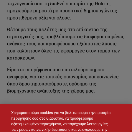
τεχνογνωσία και τη διεθνή εμπειρία της Holcim,
προχωράμε μπροστά με προοπτική δημιουργώντας
προστιθέμενη αξία για όλους.
Θέτουμε τους πελάτες μας στο επίκεντρο της
στρατηγικής μας, προβλέπουμε τις διαφοροποιημένες
ανάγκες τους και προσφέρουμε αξιόπιστες λύσεις
που καλύπτουν όλες τις εφαρμογές στον τομέα των
κατασκευών.
Είμαστε υπερήφανοι που αποτελούμε σημείο
αναφοράς για τις τοπικές οικονομίες και κοινωνίες
όπου δραστηριοποιούμαστε, ορόσημο της
βιομηχανικής ανάπτυξης της χώρας μας.
Χρησιμοποιούμε cookies για να βελτιώσουμε την εμπειρία
ΕΠΙΚΟΙΝΩΝΉΣΤΕ ΜΑΖΊ ΜΑΣ
περιήγησής σας στο διαδίκτυο, να προσφέρουμε
εξατομικευμένο περιεχόμενο, να παρέχουμε λειτουργίες
των μέσων κοινωνικής δικτύωσης και να αναλύουμε την