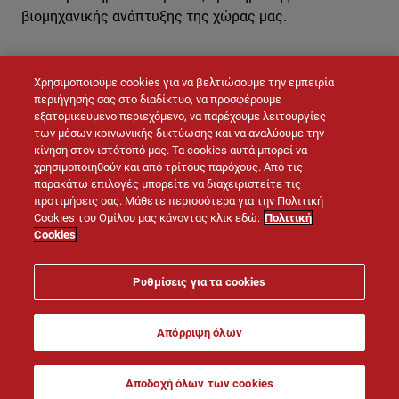
βιομηχανικής ανάπτυξης της χώρας μας.
Χρησιμοποιούμε cookies για να βελτιώσουμε την εμπειρία
ΕΠΙΚΟΙΝΩΝΉΣΤΕ ΜΑΖΊ ΜΑΣ
περιήγησής σας στο διαδίκτυο, να προσφέρουμε
εξατομικευμένο περιεχόμενο, να παρέχουμε λειτουργίες
των μέσων κοινωνικής δικτύωσης και να αναλύουμε την
κίνηση στον ιστότοπό μας. Τα cookies αυτά μπορεί να
χρησιμοποιηθούν και από τρίτους παρόχους. Από τις
παρακάτω επιλογές μπορείτε να διαχειριστείτε τις
προτιμήσεις σας. Μάθετε περισσότερα για την Πολιτική
Cookies του Ομίλου μας κάνοντας κλικ εδώ:
Πολιτική
Cookies
© LAFARGE 2026
Ρυθμίσεις για τα cookies
Site map
Επικοινωνία
Νομική σημείωση
Απόρριψη όλων
Πολιτική Cookies
Πολιτική Προστασίας Προσωπικών Δεδομένων
Αποδοχή όλων των cookies
Πολιτική Προστασίας Δεδομένων CCTV