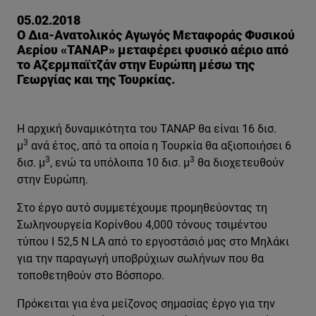
05.02.2018
Ο Δια-Ανατολικός Αγωγός Μεταφοράς Φυσικού
Αερίου «TANAP» μεταφέρει φυσικό αέριο από
το Αζερμπαϊτζάν στην Ευρώπη μέσω της
Γεωργίας και της Τουρκίας.
Η αρχική δυναμικότητα του TANAP θα είναι 16 δισ.
3
μ
ανά έτος, από τα οποία η Τουρκία θα αξιοποιήσει 6
3
3
δισ. μ
, ενώ τα υπόλοιπα 10 δισ. μ
θα διοχετευθούν
στην Ευρώπη.
Στο έργο αυτό συμμετέχουμε προμηθεύοντας τη
Σωληνουργεία Κορίνθου 4,000 τόνους τσιμέντου
τύπου Ι 52,5 N LA από το εργοστάσιό μας στο Μηλάκι
για την παραγωγή υποβρύχιων σωλήνων που θα
τοποθετηθούν στο Βόσπορο.
Πρόκειται για ένα μείζονος σημασίας έργο για την